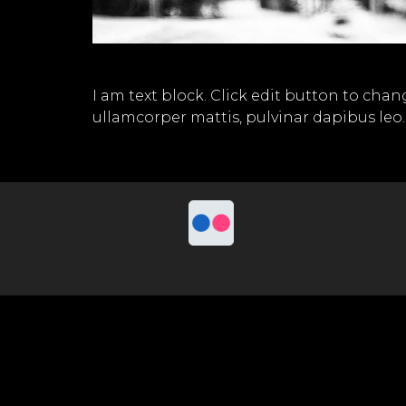
I am text block. Click edit button to chang
ullamcorper mattis, pulvinar dapibus leo.